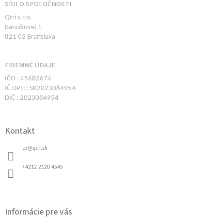
á
SÍDLO SPOLOČNOSTI
p
Qtri s.r.o.
ä
Bancíkovej 1
t
821 03 Bratislava
i
e
FIREMNÉ ÚDAJE
IČO : 45682674
IČ DPH : SK2023084954
DIČ : 2023084954
Kontakt
tp
@
qtri.sk
+4212 2120 4545
Informácie pre vás