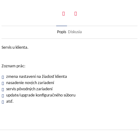
Twitter
Facebook
Popis
Diskusia
Servis u klienta.
Zoznam prác:
zmena nastavení na žiadosť klienta
nasadenie nových zariadení
servis pôvodných zariadení
update/upgrade konfiguračného súboru
atď.
Z