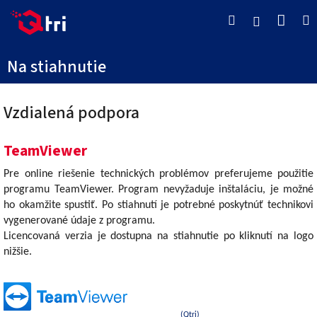
Prejsť
Náku
Hľadať
M
na
Prihlásenie
obsah
košík
Na stiahnutie
Vzdialená podpora
TeamViewer
Pre online riešenie technických problémov preferujeme použitie
programu TeamViewer. Program nevyžaduje inštaláciu, je možné
ho okamžite spustiť. Po stiahnutí je potrebné poskytnúť technikovi
vygenerované údaje z programu.
Licencovaná verzia je dostupna na stiahnutie po kliknutí na logo
nižšie.
(Qtri)