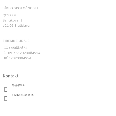
Z
á
SÍDLO SPOLOČNOSTI
p
Qtri s.r.o.
ä
Bancíkovej 1
t
821 03 Bratislava
i
e
FIREMNÉ ÚDAJE
IČO : 45682674
IČ DPH : SK2023084954
DIČ : 2023084954
Kontakt
tp
@
qtri.sk
+4212 2120 4545