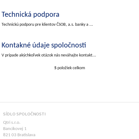
Technická podpora
Technickú podporu pre klientov ČSOB, a.s. banky a ...
Kontakné údaje spoločnosti
V prípade akýchkoľvek otázok nás neváhajte kontakt...
5
položiek celkom
O
v
l
á
d
a
Z
c
á
i
SÍDLO SPOLOČNOSTI
e
p
p
Qtri s.r.o.
ä
r
Bancíkovej 1
t
v
821 03 Bratislava