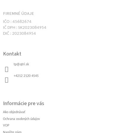
i
k
e
y
v
FIREMNÉ ÚDAJE
ý
IČO : 45682674
p
IČ DPH : SK2023084954
i
DIČ : 2023084954
s
u
Kontakt
tp
@
qtri.sk
+4212 2120 4545
Informácie pre vás
Ako objednávať
Ochrana osobných údajov
VOP
Napíšte nám