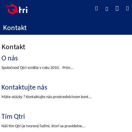
Prejsť
Náku
Hľadať
M
na
Prihlásenie
obsah
košík
Kontakt
Kontakt
V
O nás
ý
p
Spoločnosť Qtri vznikla v roku 2010. Prim...
i
s
Kontaktujte nás
č
l
Máte otázky ? Kontaktujte nás prostredníctvom kont...
á
n
k
Tím Qtri
o
v
Náš tím Qtri je tvorený ľuďmi, ktorí sa pravidelne...