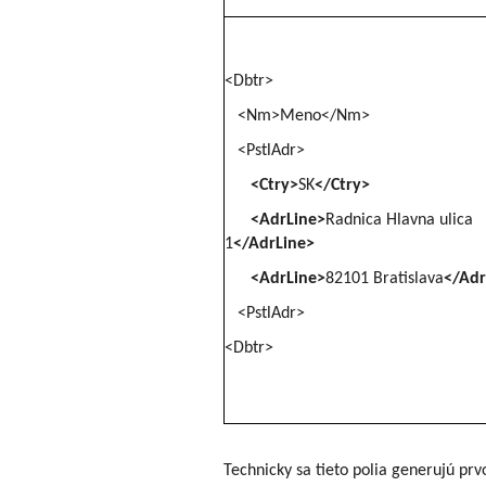
<Dbtr>
<Nm>Meno</Nm>
<PstlAdr>
<Ctry>
SK
</Ctry>
<AdrLine>
Radnica Hlavna ulica
1
</AdrLine>
<AdrLine>
82101 Bratislava
</Adr
<PstlAdr>
<Dbtr>
Technicky sa tieto polia generujú pr