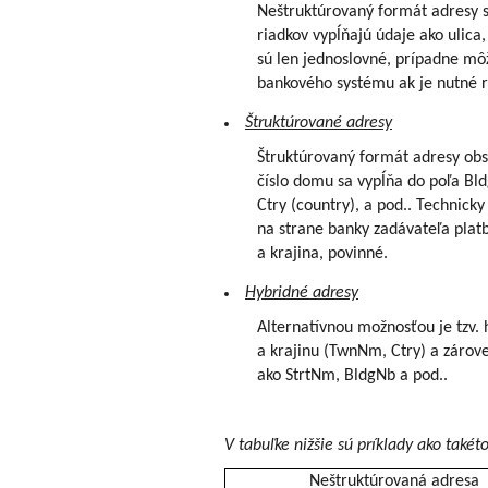
Neštruktúrovaný formát adresy s
riadkov vypĺňajú údaje ako ulica,
sú len jednoslovné, prípadne mô
bankového systému ak je nutné ro
Štruktúrované adresy
Štruktúrovaný formát adresy obsa
číslo domu sa vypĺňa do poľa Bl
Ctry (country), a pod.. Technick
na strane banky zadávateľa platb
a krajina, povinné.
Hybridné adresy
Alternatívnou možnosťou je tzv. 
a krajinu (TwnNm, Ctry) a zárov
ako StrtNm, BldgNb a pod..
V tabuľke nižšie sú príklady ako tak
Neštruktúrovaná adresa