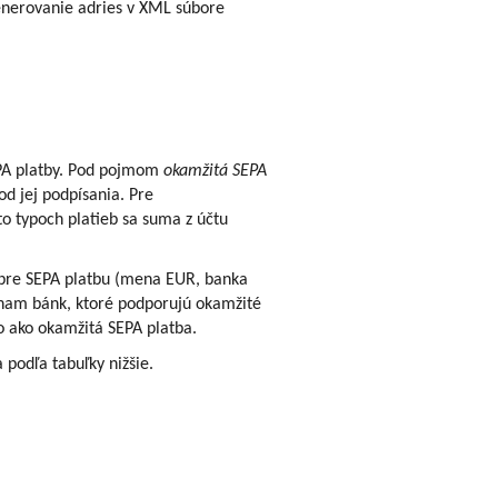
enerovanie adries v XML súbore
EPA platby. Pod pojmom
okamžitá SEPA
od jej podpísania. Pre
o typoch platieb sa suma z účtu
 pre SEPA platbu (mena EUR, banka
znam bánk, ktoré podporujú okamžité
o ako okamžitá SEPA platba.
podľa tabuľky nižšie.