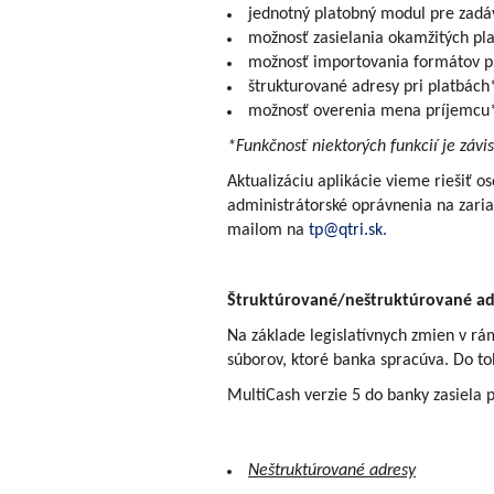
jednotný platobný modul pre zadáva
možnosť zasielania okamžitých pl
možnosť importovania formátov pl
štrukturované adresy pri platbách
možnosť overenia mena príjemcu
*Funkčnosť niektorých funkcií je závi
Aktualizáciu aplikácie vieme riešiť 
administrátorské oprávnenia na zaria
mailom na
tp@qtri.sk.
Štruktúrované/neštruktúrované ad
Na základe legislatívnych zmien v rá
súborov, ktoré banka spracúva. Do to
MultiCash verzie 5 do banky zasiela 
Neštruktúrované adresy