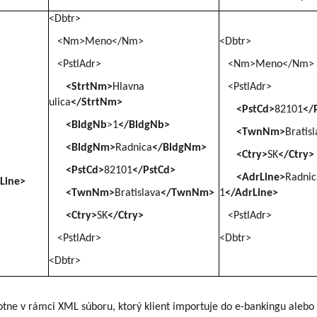
<Dbtr>
<Nm>Meno</Nm>
<Dbtr>
<PstlAdr>
<Nm>Meno</Nm>
<StrtNm>
Hlavna
<PstlAdr>
ulica
</StrtNm>
<PstCd>
82101
</
<BldgNb
>1
</BldgNb>
<TwnNm>
Bratis
<BldgNm>
Radnica
</BldgNm>
<Ctry>
SK
</Ctry>
<PstCd>
82101
</PstCd>
<AdrLine>
Radnic
Line>
<TwnNm>
Bratislava
</TwnNm>
1
</AdrLine>
<Ctry>
SK
</Ctry>
<PstlAdr>
<PstlAdr>
<Dbtr>
<Dbtr>
votne v rámci XML súboru, ktorý klient importuje do e-bankingu alebo