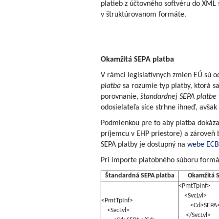
platieb z účtovného softvéru do XML
v štruktúrovanom formáte.
Okamžitá SEPA platba
V rámci legislatívnych zmien EÚ sú 
platba
sa rozumie typ platby, ktorá sa
porovnanie,
štandardnej SEPA platbe
odosielateľa síce strhne ihneď, avša
Podmienkou pre to aby platba dokáza
príjemcu v EHP priestore) a zároveň
SEPA platby je dostupný na
webe ECB
Pri importe platobného súboru formá
Štandardná SEPA platba
Okamžitá S
<PmtTpInf>
<SvcLvl>
<PmtTpInf>
<Cd>SEPA<
<SvcLvl>
</SvcLvl>