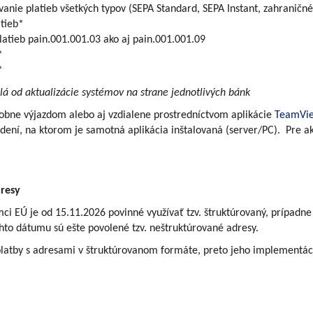
nie platieb všetkých typov (SEPA Standard, SEPA Instant, zahraničné 
atieb*
atieb pain.001.001.03 ako aj pain.001.001.09
*
*
slá od aktualizácie systémov na strane jednotlivých bánk
osobne výjazdom alebo aj vzdialene prostredníctvom aplikácie
TeamVi
dení, na ktorom je samotná aplikácia inštalovaná (server/PC). Pre a
resy
mci EÚ je od 15.11.2026 povinné využívať tzv. štruktúrovaný, prípadn
hto dátumu sú ešte povolené tzv. neštruktúrované adresy.
platby s adresami v štruktúrovanom formáte, preto jeho implementáci