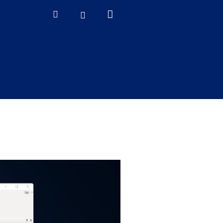
Nákupný
Hľadať
Prihlásenie
košík