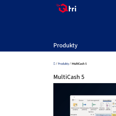
Prejsť
na
obsah
Produkty
Domov
/
Produkty
/
MultiCash 5
MultiCash 5