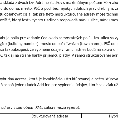
a skladá z dvoch tzv. AdrLine riadkov s maximálnym počtom 70 znakov
 číslo domu, mesto, PSČ a pod. bez nejakých ďalších pravidiel. Tým, ž
žu obsahovať čísla, tak pre tieto neštruktúrované adresy môže techni
zlíšiť, ktorý text v týchto riadkoch zodpovedá názvu ulice, názvu mes
huje polia pre zadanie údajov do samostatných polí – tzn. ulica sa v
dgNb (building number), mesto do poľa TwnNm (town name), PSČ do po
y sa tak zabezpečí, že vyplnené údaje v rámci adries budú na správno
y, tak aj na strane banky príjemcu platby.
V rámci štruktúrovanej ad
hybridná adresa, ktorá je kombináciou štruktúrovanej a neštruktúrova
eň aspoň jeden riadok AdrLine pre vyplnenie údajov, ktoré sa avšak u
éto adresy v samotnom XML súbore môžu vyzerať.
Štruktúrovaná adresa
Hybr