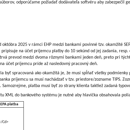
 súborov, odporúčame požiadať dodávateľa softvéru aby zabezpečil g
od októbra 2025 v rámci EHP medzi bankami povinné tzv. okamžité S
 pripisuje na účet príjemcu platby do 10 sekúnd od jej zadania, resp. 
trvá prevod medzi dvoma rôznymi bankami jeden deň, preto pri týcht
k na účet príjemcu príde až nasledovný pracovný deň.
la byť spracovaná ako okamžitá je, že musí spĺňať všetky podmienky
 banka príjemcu sa musí nachádzať v tzv. priestore/zozname TIPS. Zo
. Samozrejme, platba musí byť zo strany klienta taktiež zadaná typov
tu XML do bankového systému je nutné aby hlavička obsahovala polia 
EPA platba
/Cd>