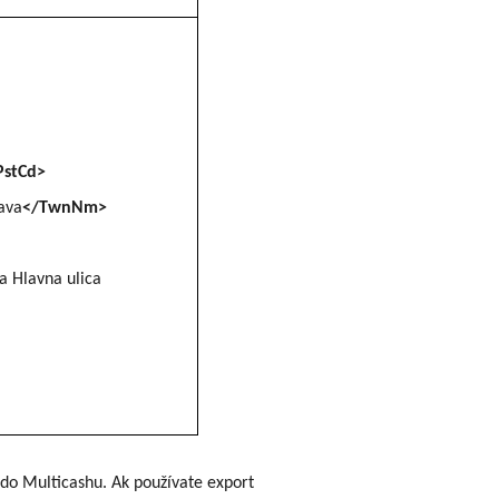
PstCd>
lava
</TwnNm>
a Hlavna ulica
 do Multicashu. Ak používate export