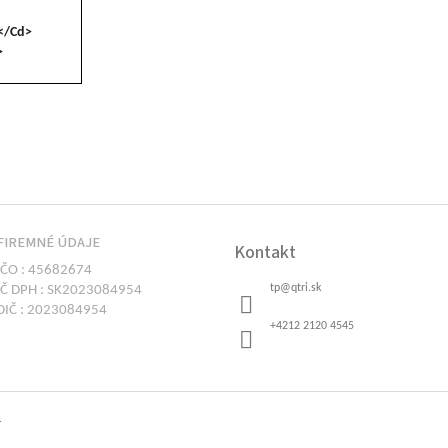
/Cd>
>
FIREMNÉ ÚDAJE
Kontakt
IČO : 45682674
tp
@
qtri.sk
IČ DPH : SK2023084954
DIČ : 2023084954
+4212 2120 4545
.