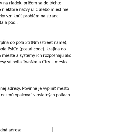
 na riadok, pričom sa do týchto
e niektoré názvy ulíc alebo miest nie
cky vzniknúť problém na strane
ta a pod..
ypĺňa do poľa StrtNm (street name),
ľa PstCd (postal code), krajina do
m mieste a systémy ich rozpoznajú ako
resy sú polia TwnNm a Ctry – mesto
nej adresy. Povinné je vyplniť mesto
ž nesmú opakovať v ostatných poliach
idná adresa